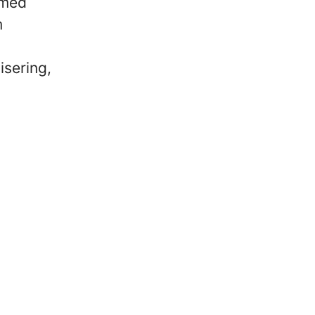
 med
m
isering,