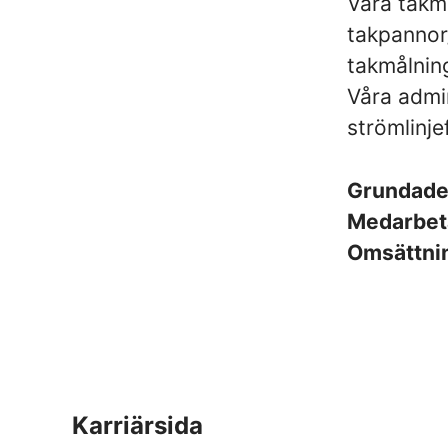
Våra takm
takpannor/
takmålning
Våra admi
strömlinj
Grundad
Medarbet
Omsättni
Karriärsida