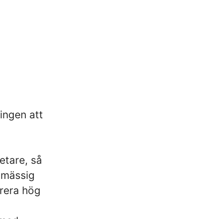
ingen att
etare, så
tmässig
erera hög