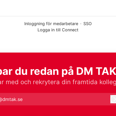
Inloggning för medarbetare
·
SSO
Logga in till Connect
ar du redan på DM TA
r med och rekrytera din framtida kolle
@dmtak.se