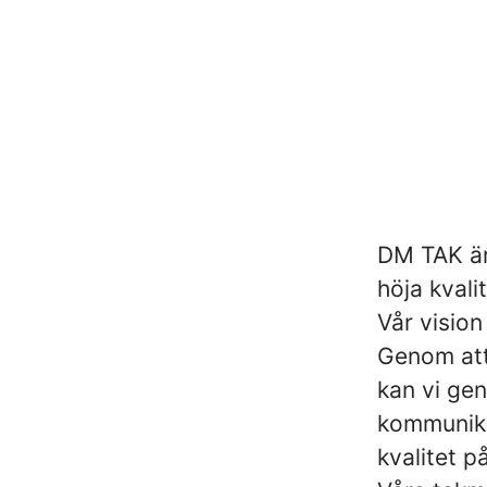
DM TAK är
höja kval
Vår vision 
Genom att
kan vi ge
kommunika
kvalitet p