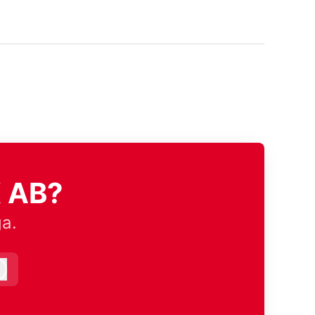
K AB?
ga.
Logga in