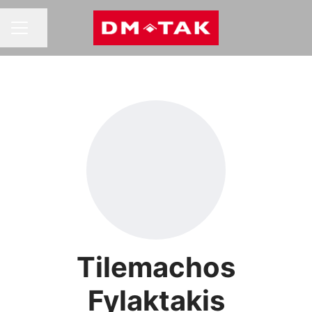
Dela sidan
KARRIÄRMENY
Tilemachos
Fylaktakis